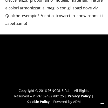
d’eccellenza, proponiamo modelli, materiali, finiture
e colori armonizzati al meglio con gli spazi dove vivi.
Qualche esempio? Vieni a trovarci in show-room, ti
aspettiamo!
CONTATTI
PENCOL S.R.L.
S.P. 233 VARESINA – VIA F.LLI KENNEDY, 41
21040 – VENEGONO INFERIORE (VA)
TEL – FAX: 0331864179
Copyright © 2016 PENCOL S.R.L. – All Rights
Reserved – P.IVA: 02482780125 |
Privacy Policy
|
Cookie Policy
– Powered by ADM